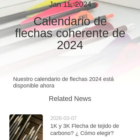
Jan 11, 2024
CONTROL
Calendario de
DE
flechas coherente de
CALIDAD
2024
ÉNTRENOS
EN
CONTACTO
Nuestro calendario de flechas 2024 está
CON
disponible ahora
Related News
PIDA
UNA
2026-03-07
CITA
1K y 3K Flecha de tejido de
carbono? ¿ Cómo elegir?