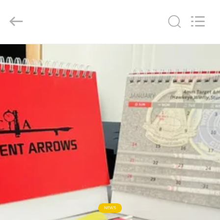
-
2026
Consistent
Arrows.
All
Rights
Reserved.
HOGAR
PRODUCTOS
SOBRE
NOSOTROS
VIAJE
DE
LA
FÁBRICA
NEWS