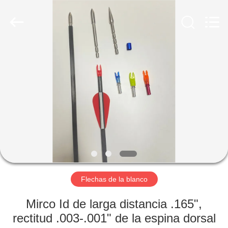
-
2026
Consistent
Arrows.
All
Rights
Reserved.
HOGAR
PRODUCTOS
SOBRE
NOSOTROS
VIAJE
DE
Flechas de la blanco
LA
Mirco Id de larga distancia .165",
FÁBRICA
rectitud .003-.001" de la espina dorsal