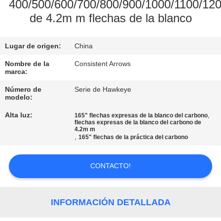
400/500/600/700/800/900/1000/1100/12
de 4.2m m flechas de la blanco
CONTROL
DE
Lugar de origen:
China
CALIDAD
Nombre de la
Consistent Arrows
marca:
ÉNTRENOS
Número de
Serie de Hawkeye
EN
modelo:
CONTACTO
Alta luz:
,
165" flechas expresas de la blanco del carbono
flechas expresas de la blanco del carbono de
CON
4.2m m
,
165" flechas de la práctica del carbono
PIDA
CONTACTO!
UNA
CITA
INFORMACIÓN DETALLADA