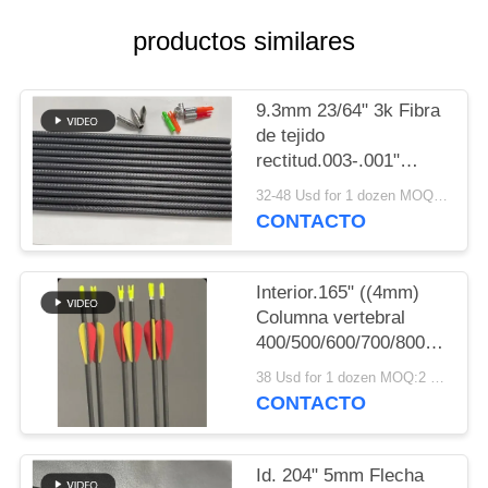
MAPA
productos similares
DEL
SITIO
9.3mm 23/64" 3k Fibra
de tejido
POLÍTICA
rectitud.003-.001"
DE
Columna
32-48 Usd for 1 dozen MOQ:2 docenas
250/300/350/400/500/600
PRIVACIDAD
CONTACTO
3D interior de gran
diámetro flechas de
objetivo
Interior.165" ((4mm)
Columna vertebral
400/500/600/700/800/900/10
Peso más ligero Larga
38 Usd for 1 dozen MOQ:2 docenas
distancia Diámetro
CONTACTO
Mirco Winfly Meta de
flecha
Id. 204" 5mm Flecha