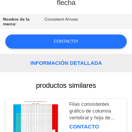
flecha
CONTROL
Nombre de la
Consistent Arrows
DE
marca:
CALIDAD
CONTACTO!
ÉNTRENOS
EN
INFORMACIÓN DETALLADA
CONTACTO
CON
productos similares
PIDA
Filas consistentes
UNA
gráfico de columna
CITA
vertebral y hoja de
especificaciones de
CONTACTO
flecha