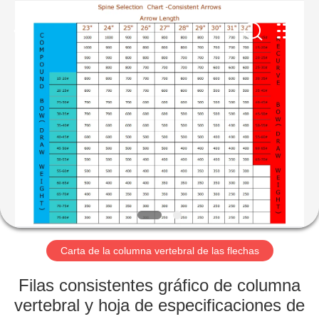
-
2026
Consistent
Arrows.
All
Rights
Reserved.
HOGAR
PRODUCTOS
SOBRE
NOSOTROS
VIAJE
DE
Carta de la columna vertebral de las flechas
LA
Filas consistentes gráfico de columna
FÁBRICA
vertebral y hoja de especificaciones de