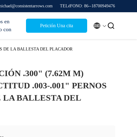
 michael@consistentarrows.com
TELéFONO: 86--18700949476
s en


Petición Una cita
o con
ADOS DE LA BALLESTA DEL PLACADOR
IÓN .300" (7.62M M)
ECTITUD .003-.001" PERNOS
 LA BALLESTA DEL