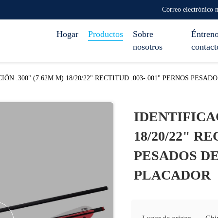
Correo electrónico
Hogar
Productos
Sobre
Éntreno
nosotros
contact
IÓN .300" (7.62M M) 18/20/22" RECTITUD .003-.001" PERNOS PES
IDENTIFICAC
18/20/22" R
PESADOS DE
PLACADOR