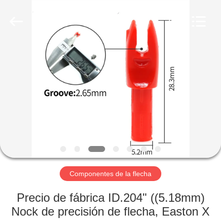
-
2026
Consistent
Arrows.
All
Rights
Reserved.
HOGAR
PRODUCTOS
SOBRE
NOSOTROS
VIAJE
DE
Componentes de la flecha
LA
Precio de fábrica ID.204" ((5.18mm)
FÁBRICA
Nock de precisión de flecha, Easton X