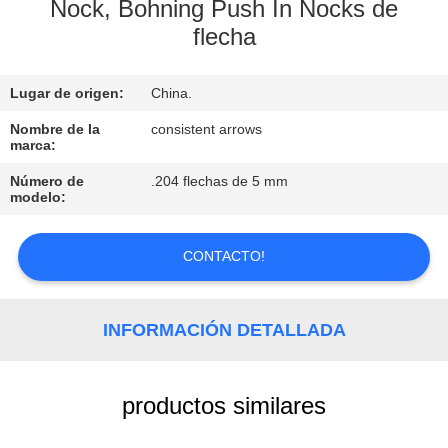
Nock, Bohning Push In Nocks de
flecha
CONTROL
DE
Lugar de origen:
China.
CALIDAD
Nombre de la
consistent arrows
marca:
ÉNTRENOS
Número de
.204 flechas de 5 mm
EN
modelo:
CONTACTO
CONTACTO!
CON
PIDA
INFORMACIÓN DETALLADA
UNA
CITA
productos similares