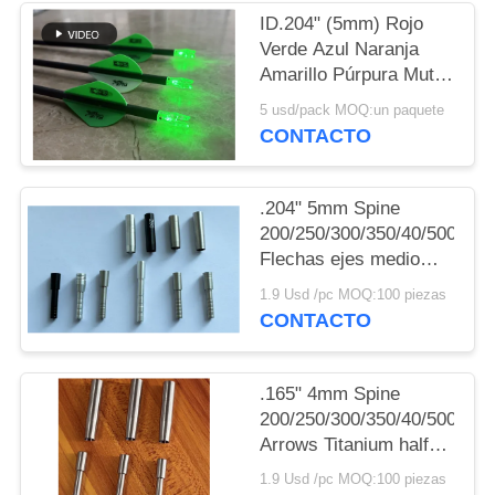
MAPA
ID.204" (5mm) Rojo
DEL
Verde Azul Naranja
Amarillo Púrpura Muti
SITIO
Color Flecha Iluminado
5 usd/pack MOQ:un paquete
Con Botón de Bronce
CONTACTO
POLÍTICA
DE
.204" 5mm Spine
PRIVACIDAD
200/250/300/350/40/500
Flechas ejes medio
fuera postes y puntas
1.9 Usd /pc MOQ:100 piezas
collares
CONTACTO
.165" 4mm Spine
200/250/300/350/40/500
Arrows Titanium half
out inserts and Collars
1.9 Usd /pc MOQ:100 piezas