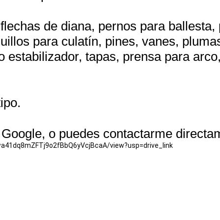
lechas de diana, pernos para ballesta, p
uillos para culatín, pines, vanes, pluma
bo estabilizador, tapas, prensa para arco
ipo.
 Google, o puedes contactarme directa
O6wa41dq8mZFTj9o2fBbQ6yVcjBcaA/view?usp=drive_link