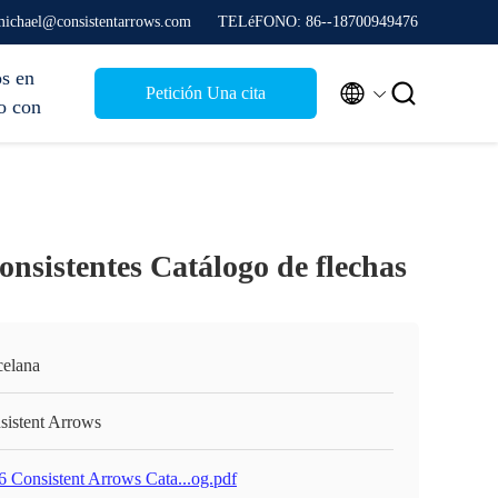
 michael@consistentarrows.com
TELéFONO: 86--18700949476
s en


Petición Una cita
o con
onsistentes Catálogo de flechas
celana
sistent Arrows
6 Consistent Arrows Cata...og.pdf