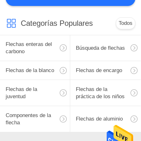
CONTROL
DE
Categorías Populares
Todos
46
CALIDAD
Flechas de la
Flechas enteras del
Búsqueda de flechas
blanco
ÉNTRENOS
carbono
EN
Flechas de la blanco
Flechas de encargo
CONTACTO
CON
Flechas de la
Flechas de la
11
juventud
práctica de los niños
PIDA
Flechas de encargo
UNA
Componentes de la
Flechas de aluminio
flecha
CITA