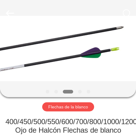
-
2026
Consistent
Arrows.
All
Rights
Reserved.
HOGAR
PRODUCTOS
SOBRE
NOSOTROS
VIAJE
DE
Flechas de la blanco
LA
400/450/500/550/600/700/800/1000/120
FÁBRICA
Ojo de Halcón Flechas de blanco