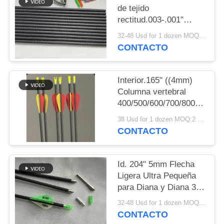
MAPA
de tejido
DEL
rectitud.003-.001"
Columna
SITIO
32-48 Usd for 1 dozen MOQ:2 docenas
250/300/350/400/500/600
CONTACTO
3D interior de gran
diámetro flechas de
POLÍTICA
objetivo
Interior.165" ((4mm)
DE
Columna vertebral
PRIVACIDAD
400/500/600/700/800/900/10
Peso más ligero Larga
38 Usd for 1 dozen MOQ:2 docenas
distancia Diámetro
CONTACTO
Mirco Winfly Meta de
flecha
Id. 204" 5mm Flecha
Ligera Ultra Pequeña
para Diana y Diana 3D
Spine
32-48 Usd for 1 dozen MOQ:2 docenas
250/300/350/400/500/600/70
CONTACTO