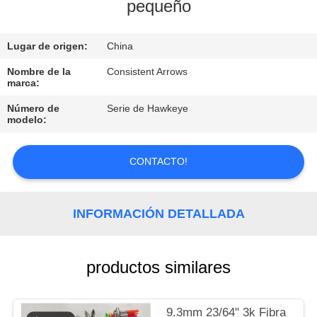
pequeño
CONTROL
Lugar de origen:
China
DE
CALIDAD
Nombre de la
Consistent Arrows
marca:
Número de
Serie de Hawkeye
ÉNTRENOS
modelo:
EN
CONTACTO
CONTACTO!
CON
INFORMACIÓN DETALLADA
PIDA
UNA
productos similares
CITA
9.3mm 23/64" 3k Fibra