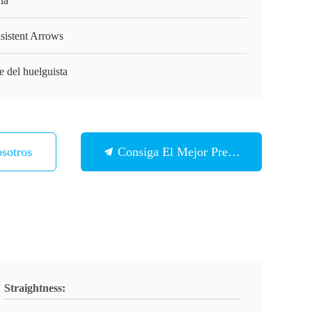
na
sistent Arrows
e del huelguista
sotros
Consiga El Mejor Precio
Straightness: