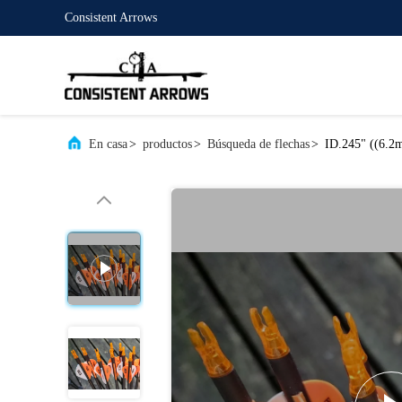
Consistent Arrows
En casa
>
productos
>
Búsqueda de flechas
>
ID.245" ((6.2m