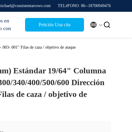
 michael@consistentarrows.com
TELéFONO: 86--18700949476
s en


Petición Una cita
o con
003-.001" Filas de caza / objetivo de ataque
2mm) Estándar 19/64" Columna
300/340/400/500/600 Dirección
ilas de caza / objetivo de