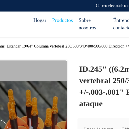
Correo electrónico
Hogar
Productos
Sobre
Éntreno
nosotros
contact
m) Estándar 19/64" Columna vertebral 250/300/340/400/500/600 Dirección +/-.
ID.245" ((6.
vertebral 250/
+/-.003-.001" F
ataque