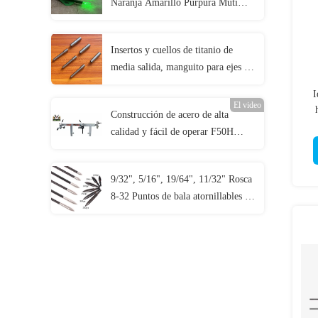
Naranja Amarillo Púrpura Muti
Color Flecha Iluminado Con Botón
de Bronce
Insertos y cuellos de titanio de
media salida, manguito para ejes de
.165" y .204"
I
El video
Construcción de acero de alta
ca
calidad y fácil de operar F50H
Prensa de arco y tablero de dibujo
con envergaduras de ejes de 11" a
9/32", 5/16", 19/64", 11/32" Rosca
49"
8-32 Puntos de bala atornillables y
combinados de campo de
70/80/90/100/125/150/175/200/250
granos