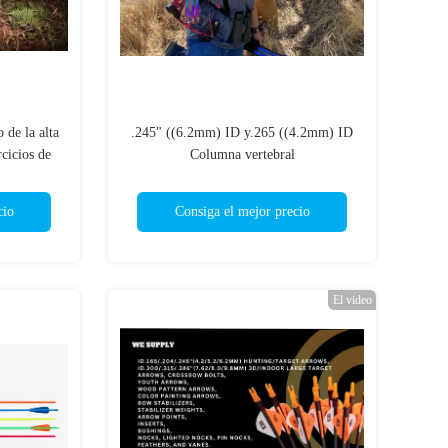
 de la alta
.245" ((6.2mm) ID y.265 ((4.2mm) ID
rcicios de
Columna vertebral
bono
500/600/700/800/900/1000 con 2" Vanas
y plumas flechas de la juventud flechas
cio
Consiga el mejor precio
El video