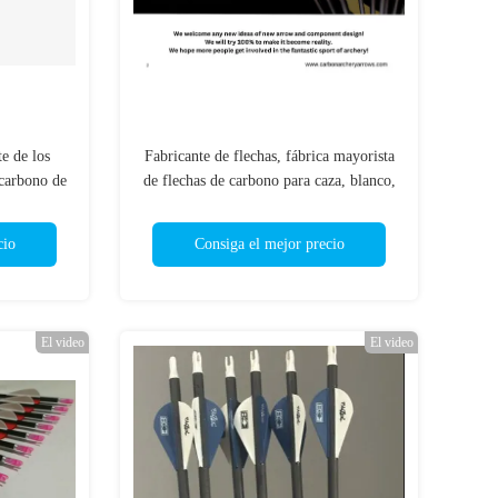
e de los
Fabricante de flechas, fábrica mayorista
 carbono de
de flechas de carbono para caza, blanco,
s, azules,
interior, blanco 3D, pernos de ballesta
njadas del
cio
Consiga el mejor precio
El video
El video