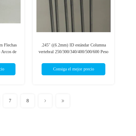
 Flechas
.245" ((6.2mm) ID estándar Columna
 Arcos de
vertebral 250/300/340/400/500/600 Peso
resupuesto
ligero Dirección.001"-.003" Flecha de
caza
cio
Consiga el mejor precio
7
8