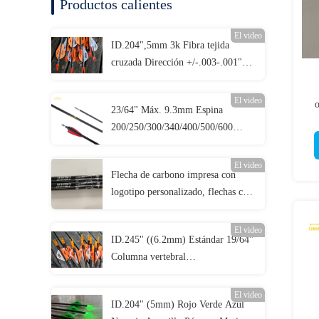
Productos calientes
El video
ID.204",5mm 3k Fibra tejida
cruzada Dirección +/-.003-.001"
Columna 250/300/340/400/500 3K
Flechas de caza de asesinos
El video
o
23/64" Máx. 9.3mm Espina
200/250/300/340/400/500/600
Mayor Diámetro Rectitud
.003-.001" Flechas para blancos 3D
El video
Flecha de carbono impresa con
logotipo personalizado, flechas con
logotipo impreso, flechas de caza y
blanco personalizadas, pernos de
El video
ID.245" ((6.2mm) Estándar 19/64"
ballesta
Columna vertebral
250/300/340/400/500/600
Dirección +/-.003-.001" Filas de
El video
ID.204" (5mm) Rojo Verde Azul
caza / objetivo de ataque