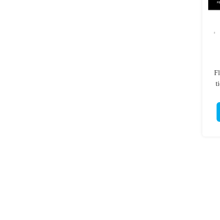
Fl
t
c