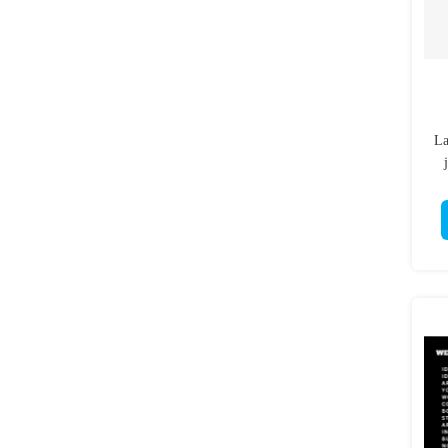
La
ni