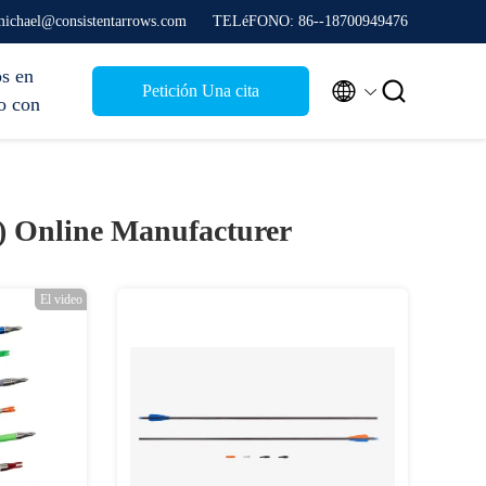
 michael@consistentarrows.com
TELéFONO: 86--18700949476
s en


Petición Una cita
o con
0)
Online Manufacturer
El video