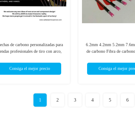
echas de carbono personalizadas para
6.2mm 4.2mm 5.2mm 7.6mm
iendas profesionales de tiro con arco,
de carbono Fibra de carbono
lubes de tiro con arco, grupo de tiro
tiro con arco muy duradero p
con arco, distribuidor y minorista de
Consiga el mejor precio
Consiga el mejor pre
arcos
1
2
3
4
5
6