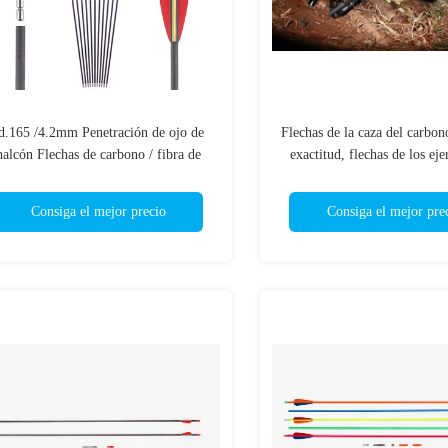
d.165 /4.2mm Penetración de ojo de
Flechas de la caza del carbono
halcón Flechas de carbono / fibra de
exactitud, flechas de los eje
rbono Resistencia al impacto Flechas
tiro de la fibra de car
de caza
Consiga el mejor precio
Consiga el mejor pre