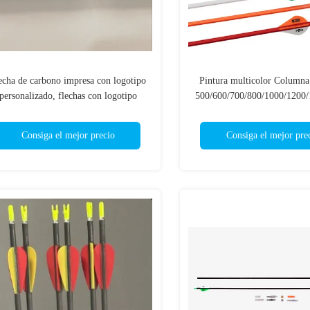
echa de carbono impresa con logotipo
Pintura multicolor Columna 
personalizado, flechas con logotipo
500/600/700/800/1000/1200
impreso, flechas de caza y blanco
Flechas de carbono de juvent
personalizadas, pernos de ballesta
de fibra de carbono de i
Consiga el mejor precio
Consiga el mejor pre