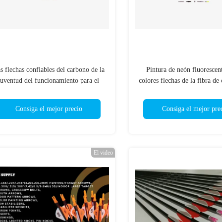
s flechas confiables del carbono de la
Pintura de neón fluorescent
juventud del funcionamiento para el
colores flechas de la fibra de
ño/las mujeres/arrancador, compuesto
6,2 y de 4.2m m, flechas roja
Recurve el arco
rojas, verdes, blancas, anara
Consiga el mejor precio
Consiga el mejor pre
carbono del color
El video