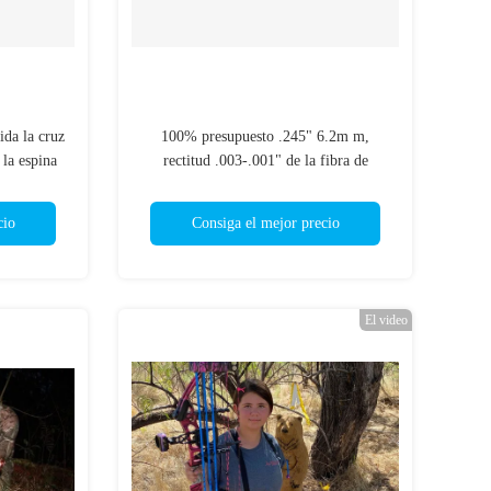
ida la cruz
100% presupuesto .245" 6.2m m,
 la espina
rectitud .003-.001" de la fibra de
 de 6.2m m
carbono paletas/plumas de búsqueda de
 la rectitud
las flechas de la espina dorsal
cio
Consiga el mejor precio
250/300/340/400/500
El video