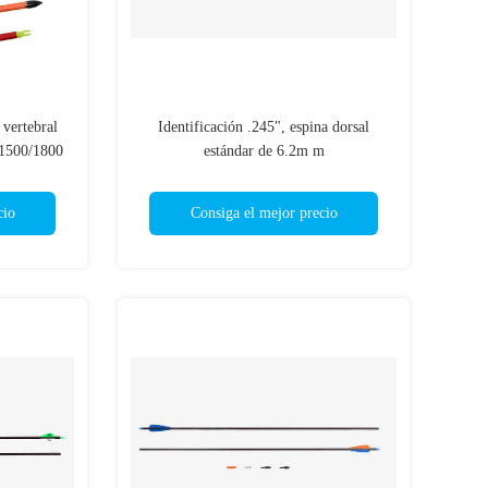
vertebral
Identificación .245", espina dorsal
/1500/1800
estándar de 6.2m m
ud, flechas
200/250/300/350/400/500 .003" flechas
nicio
completas de la rectitud con las paletas
cio
Consiga el mejor precio
Fletched de la chaqueta