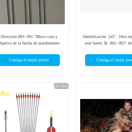
Dirección.003-.001 "Micro caza y
Identificación .245", fibra tej
bjetivo de la flecha de aturdimiento
más fuerte 3k .001-.003" de
dorsal 200/250/300/340/400
flechas de la caza del trono de
Consiga el mejor precio
Consiga el mejor pre
El video