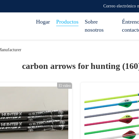
Correo electrónico
Hogar
Productos
Sobre
Éntreno
nosotros
contact
Manufacturer
carbon arrows for hunting (16
El video