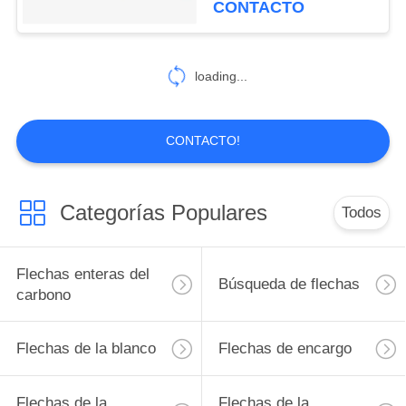
CONTACTO
color
2
Catálogo de la
loading...
flecha
CONTACTO!
Categorías Populares
Todos
27
Accesorios de arco
Flechas enteras del
Búsqueda de flechas
carbono
Flechas de la blanco
Flechas de encargo
Flechas de la
Flechas de la