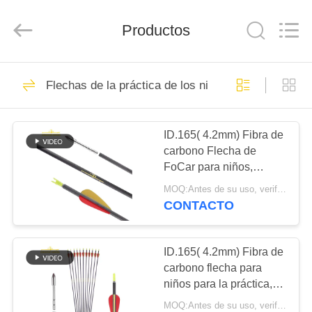
-
2026
Consistent
Arrows.
Productos
All
Rights
Reserved.
HOGAR
29
Flechas de la práctica de los niños
Flechas enteras del
PRODUCTOS
carbono
ID.165( 4.2mm) Fibra de
carbono Flecha de
SOBRE
FoCar para niños,
NOSOTROS
jóvenes y principiantes
MOQ:Antes de su uso, verifique que el producto esté en buenas condiciones. No lo utilice si hay algún de
CONTACTO
93
VIAJE
Búsqueda de
DE
ID.165( 4.2mm) Fibra de
carbono flecha para
LA
flechas
niños para la práctica,
FÁBRICA
juventud principiante
MOQ:Antes de su uso, verifique que el producto esté en buenas condiciones. No lo utilice si hay algún de