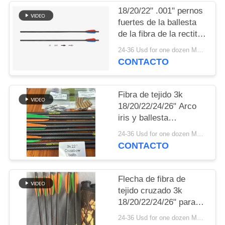
MAPA
18/20/22" .001" pernos
DEL
fuertes de la ballesta
de la fibra de la rectitud
SITIO
3k CrossWoven
24-36 Usd for one dozen MOQ:2 docenas
CONTACTO
POLÍTICA
DE
Fibra de tejido 3k
PRIVACIDAD
18/20/22/24/26" Arco
iris y ballesta
Dirección.003-.001"
24-36 Usd for one dozen MOQ:2 docenas
Flechas y pernos
CONTACTO
Flecha de fibra de
tejido cruzado 3k
18/20/22/24/26" para
ballesta y arcos de
24-36 Usd for one dozen MOQ:2 docenas