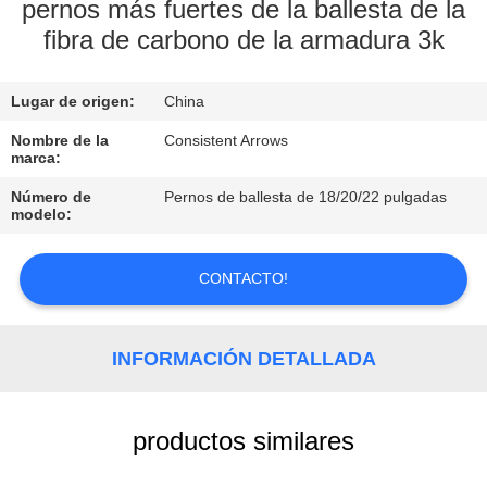
pernos más fuertes de la ballesta de la
fibra de carbono de la armadura 3k
CONTROL
DE
Lugar de origen:
China
CALIDAD
Nombre de la
Consistent Arrows
marca:
ÉNTRENOS
Número de
Pernos de ballesta de 18/20/22 pulgadas
EN
modelo:
CONTACTO
CONTACTO!
CON
PIDA
INFORMACIÓN DETALLADA
UNA
CITA
productos similares