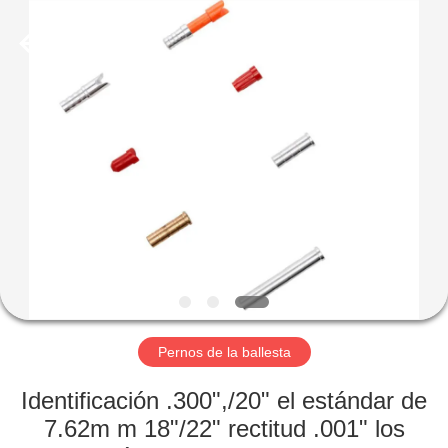
-
2026
Consistent
Arrows.
All
Rights
Reserved.
HOGAR
PRODUCTOS
SOBRE
NOSOTROS
VIAJE
DE
Pernos de la ballesta
LA
Identificación .300",/20" el estándar de
FÁBRICA
7.62m m 18"/22" rectitud .001" los