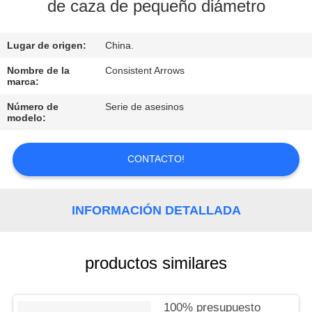
de caza de pequeño diámetro
CONTROL
Lugar de origen:
China.
DE
CALIDAD
Nombre de la
Consistent Arrows
marca:
Número de
Serie de asesinos
ÉNTRENOS
modelo:
EN
CONTACTO
CONTACTO!
CON
INFORMACIÓN DETALLADA
PIDA
UNA
productos similares
CITA
100% presupuesto