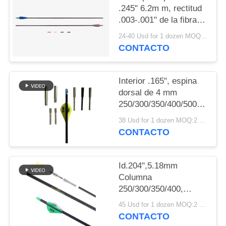
MAPA
.245" 6.2m m, rectitud
DEL
.003-.001" de la fibra
de carbono
SITIO
24-40 Usd for 1 dozen MOQ:2 docenas
paletas/plumas de
CONTACTO
búsqueda de las
flechas de la espina
POLÍTICA
dorsal
Interior .165", espina
DE
250/300/340/400/500
dorsal de 4 mm
PRIVACIDAD
250/300/350/400/500/600/80
.003"-.001" Flechas de
38 Usd for 1 dozen MOQ:2 docenas
caza de diámetro
CONTACTO
pequeño y peso más
ligero Winfly
Id.204",5.18mm
Columna
250/300/350/400,
Dirección.001-.003 ",
45 Usd for 1 dozen MOQ:2 docenas
32" peso ligero 5mm
CONTACTO
Ultra Objetivo y flechas