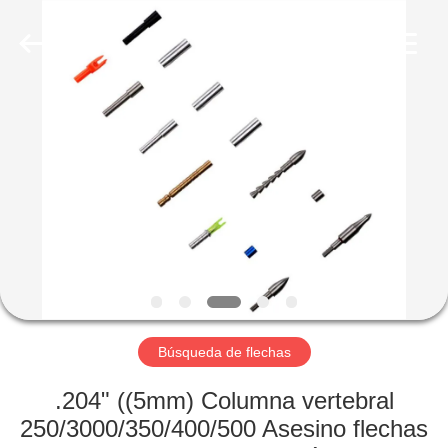
-
2026
Consistent
Arrows.
All
Rights
Reserved.
HOGAR
PRODUCTOS
SOBRE
NOSOTROS
VIAJE
DE
Búsqueda de flechas
LA
.204" ((5mm) Columna vertebral
FÁBRICA
250/3000/350/400/500 Asesino flechas