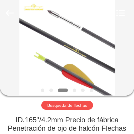
-
2026
Consistent
Arrows.
All
Rights
Reserved.
HOGAR
PRODUCTOS
SOBRE
NOSOTROS
VIAJE
DE
Búsqueda de flechas
LA
ID.165"/4.2mm Precio de fábrica
FÁBRICA
Penetración de ojo de halcón Flechas