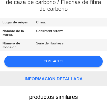
de caza de carbono / Flechas de fibra
de carbono
CONTROL
DE
Lugar de origen:
China.
CALIDAD
Nombre de la
Consistent Arrows
marca:
ÉNTRENOS
Número de
Serie de Hawkeye
EN
modelo:
CONTACTO
CONTACTO!
CON
PIDA
INFORMACIÓN DETALLADA
UNA
CITA
productos similares