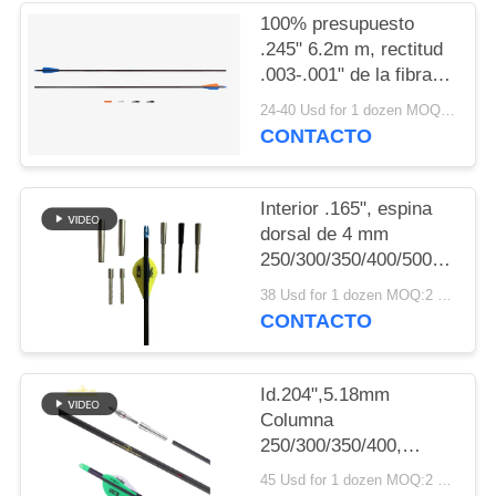
MAPA
100% presupuesto
DEL
.245" 6.2m m, rectitud
.003-.001" de la fibra
SITIO
de carbono
24-40 Usd for 1 dozen MOQ:2 docenas
paletas/plumas de
CONTACTO
POLÍTICA
búsqueda de las
flechas de la espina
DE
dorsal
Interior .165", espina
PRIVACIDAD
250/300/340/400/500
dorsal de 4 mm
250/300/350/400/500/600/80
.003"-.001" Flechas de
38 Usd for 1 dozen MOQ:2 docenas
caza de diámetro
CONTACTO
pequeño y peso más
ligero Winfly
Id.204",5.18mm
Columna
250/300/350/400,
Dirección.001-.003 ",
45 Usd for 1 dozen MOQ:2 docenas