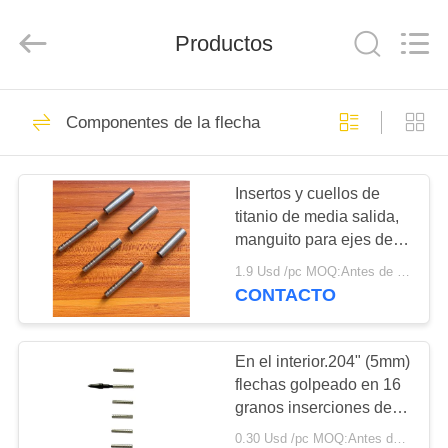
-
2026
Consistent
Arrows.
Productos
All
Rights
Reserved.
HOGAR
29
Componentes de la flecha
Flechas enteras del
PRODUCTOS
carbono
Insertos y cuellos de
titanio de media salida,
SOBRE
manguito para ejes de
NOSOTROS
.165" y .204"
1.9 Usd /pc MOQ:Antes de su uso, verifique que el producto esté en buenas condiciones. No lo utilice si hay algún de
CONTACTO
93
VIAJE
Búsqueda de
DE
En el interior.204" (5mm)
flechas golpeado en 16
LA
flechas
granos inserciones de
FÁBRICA
aluminio y golpeado en
0.30 Usd /pc MOQ:Antes de su uso, verifique que el producto esté en buenas condiciones. No lo utilice si hay algún de