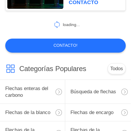
CONTACTO
2
Catálogo de la
loading...
flecha
CONTACTO!
Categorías Populares
Todos
27
Accesorios de arco
Flechas enteras del
Búsqueda de flechas
carbono
Flechas de la blanco
Flechas de encargo
Flechas de la
Flechas de la