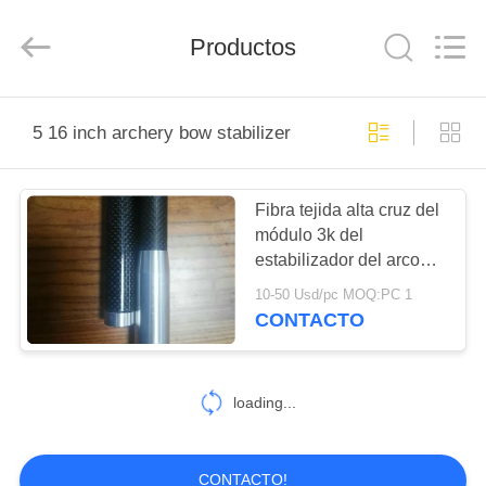
-
2026
Consistent
Arrows.
Productos
All
Rights
Reserved.
HOGAR
5 16 inch archery bow stabilizer
PRODUCTOS
Fibra tejida alta cruz del
módulo 3k del
SOBRE
estabilizador del arco
NOSOTROS
del tiro al arco de la
10-50 Usd/pc MOQ:PC 1
caza/de la blanco
CONTACTO
VIAJE
DE
loading...
LA
FÁBRICA
CONTACTO!