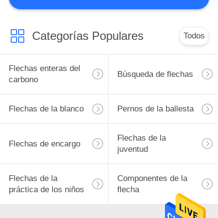
CONTROL
DE
Categorías Populares
Todos
CALIDAD
Flechas enteras del
Búsqueda de flechas
ÉNTRENOS
carbono
EN
Flechas de la blanco
Pernos de la ballesta
CONTACTO
CON
Flechas de la
Flechas de encargo
juventud
PIDA
UNA
Flechas de la
Componentes de la
práctica de los niños
flecha
CITA