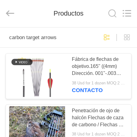
-
2026
Consistent
Arrows.
Productos
All
Rights
Reserved.
HOGAR
carbon target arrows
PRODUCTOS
Fábrica de flechas de
objetivo.165" ((4mm)
SOBRE
Dirección. 001"-.003
NOSOTROS
Diámetro Columna
38 Usd for 1 dozen MOQ:2 docenas
vertebral
CONTACTO
400/450/500/550/600/700
VIAJE
DE
Penetración de ojo de
halcón Flechas de caza
LA
de carbono / Flechas de
FÁBRICA
fibra de carbono
38 Usd for 1 dozen MOQ:2 docenas