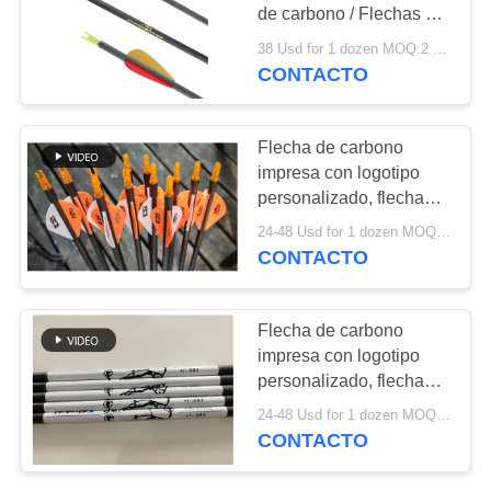
MAPA
de carbono / Flechas de
fibra de carbono
DEL
38 Usd for 1 dozen MOQ:2 docenas
Resistencia al impacto
CONTACTO
SITIO
POLÍTICA
Flecha de carbono
impresa con logotipo
DE
personalizado, flechas
PRIVACIDAD
con logotipo impresa,
24-48 Usd for 1 dozen MOQ:12 PCS
flechas de caza y
CONTACTO
blanco, pernos de
ballesta
Flecha de carbono
impresa con logotipo
personalizado, flechas
con logotipo impresa,
24-48 Usd for 1 dozen MOQ:12 PCS
flechas de caza y
CONTACTO
blanco, pernos de
ballesta