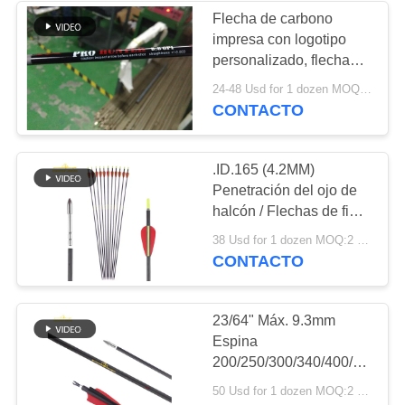
Flecha de carbono
impresa con logotipo
personalizado, flechas
con logotipo impresa,
24-48 Usd for 1 dozen MOQ:12 PCS
flechas de caza y
CONTACTO
blanco, pernos de
ballesta
.ID.165 (4.2MM)
Penetración del ojo de
halcón / Flechas de fibra
de carbono Resistencia
38 Usd for 1 dozen MOQ:2 docenas
al impacto Flechas de
CONTACTO
caza
23/64" Máx. 9.3mm
Espina
200/250/300/340/400/500/60
Mayor Diámetro Rectitud
50 Usd for 1 dozen MOQ:2 docenas
.003-.001" Flechas para