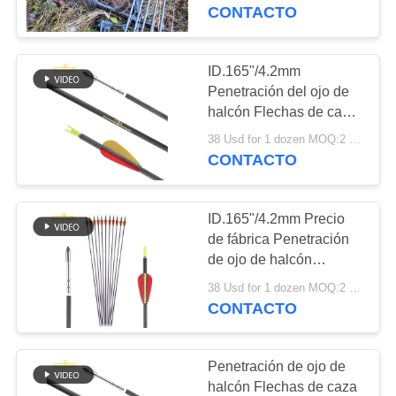
Resistencia al impacto
CONTACTO
CONTROL
DE
ID.165"/4.2mm
CALIDAD
Penetración del ojo de
halcón Flechas de caza
de carbono / Flechas de
38 Usd for 1 dozen MOQ:2 docenas
ÉNTRENOS
fibra de carbono
CONTACTO
Resistencia al impacto
EN
CONTACTO
ID.165"/4.2mm Precio
CON
de fábrica Penetración
de ojo de halcón
Flechas de caza de
PIDA
38 Usd for 1 dozen MOQ:2 docenas
carbono / Flechas de
CONTACTO
UNA
fibra de carbono
CITA
Penetración de ojo de
halcón Flechas de caza